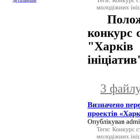
Теги: Конкурс с
детальніше
молодіжних іні
Поло
конкурс 
"Харків
ініціатив
3 файл
Визначено пер
проектів «Харк
Опублікував admin
Теги: Конкурс с
молодіжних іні