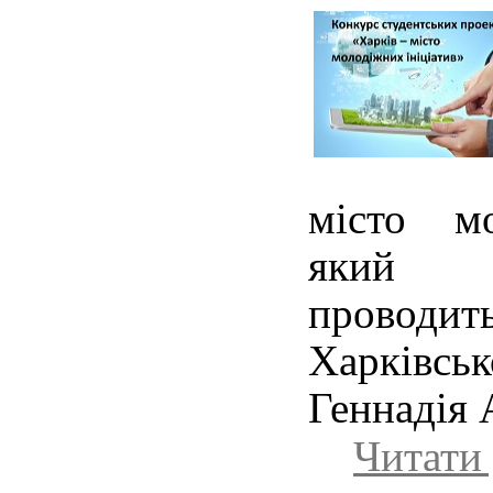
місто мо
який т
проводи
Харківсь
Геннадія
Читати 