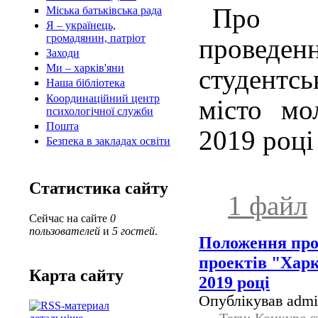
Про
Міська батьківська рада
Я – українець,
громадянин, патріот
проведен
Заходи
Ми – харків'яни
студентсь
Наша бібліотека
Координаційний центр
місто мо
психологічної служби
Пошта
2019 році
Безпека в закладах освіти
Статистика сайту
1 файл
Сейчас на сайте
0
пользователей
и
5 гостей
.
Положення про
проектів "Харк
Карта сайту
2019 році
Опублікував admin