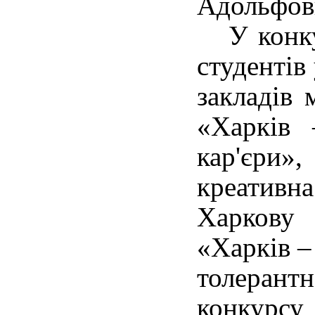
Адольфов
У конкур
студентів
закладів 
«Харків 
кар'єри»
креативн
Харкову 
«Харків –
толерант
конкурсу