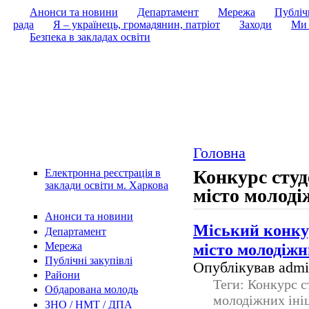
Анонси та новини
Департамент
Мережа
Публічн
рада
Я – українець, громадянин, патріот
Заходи
Ми 
Безпека в закладах освіти
Головна
Конкурс студ
Електронна реєстрація в
заклади освіти м. Харкова
місто молоді
Анонси та новини
Міський конкур
Департамент
Мережа
місто молодіжн
Публічні закупівлі
Опублікував admin
Райони
Теги: Конкурс с
Обдарована молодь
молодіжних іні
ЗНО / НМТ / ДПА