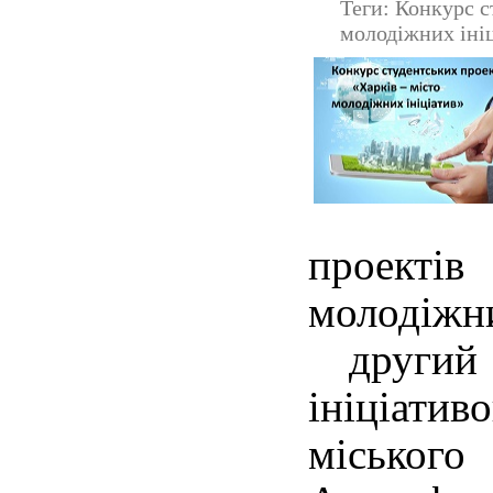
Теги: Конкурс с
молодіжних іні
проекті
молодіжн
другий 
ініціат
міськог