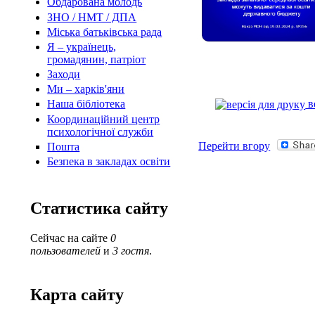
Обдарована молодь
ЗНО / НМТ / ДПА
Міська батьківська рада
Я – українець,
громадянин, патріот
Заходи
Ми – харків'яни
в
Наша бібліотека
Координаційний центр
психологічної служби
Перейти вгору
Пошта
Безпека в закладах освіти
Статистика сайту
Сейчас на сайте
0
пользователей
и
3 гостя
.
Карта сайту