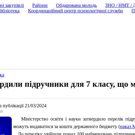
ні закупівлі
Райони
Обдарована молодь
ЗНО / НМТ /
ібліотека
Координаційний центр психологічної служби
П
ка
дили підручники для 7 класу, що 
 публікації 21/03/2024
ка
Міністерство освіти і науки затвердило перелік підру
можуть видаватися за кошти державного бюджету (
наказ 
До переліку увійшли понад 100 найменувань підручників