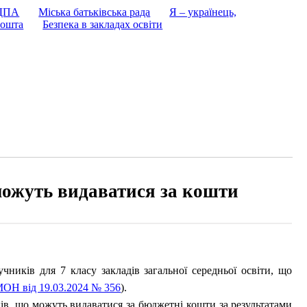
 ДПА
Міська батьківська рада
Я – українець,
ошта
Безпека в закладах освіти
можуть видаватися за кошти
чників для 7 класу закладів загальної середньої освіти, що
МОН від 19.03.2024 № 356
).
, що можуть видаватися за бюджетні кошти за результатами