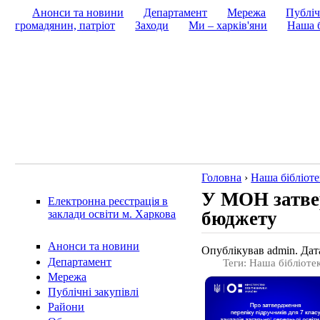
Анонси та новини
Департамент
Мережа
Публіч
громадянин, патріот
Заходи
Ми – харків'яни
Наша б
Головна
›
Наша бібліоте
У МОН затвер
Електронна реєстрація в
бюджету
заклади освіти м. Харкова
Анонси та новини
Опублікував admin. Дата
Департамент
Теги: Наша бібліоте
Мережа
Публічні закупівлі
Райони