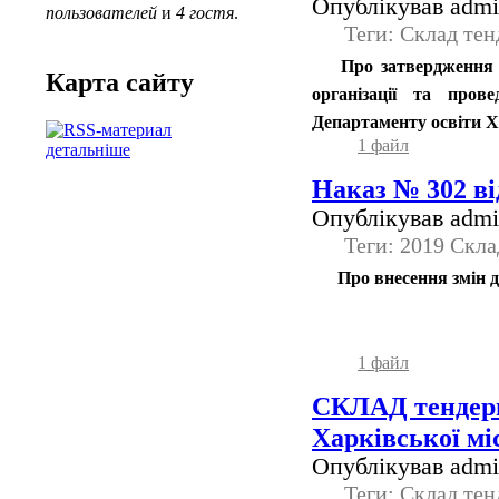
Опублікував admin
пользователей
и
4 гостя
.
Теги: Склад тен
Про затвердження 
Карта сайту
організації та пров
Департаменту освіти Х
1 файл
детальніше
Наказ № 302 від
Опублікував admin
Теги: 2019 Скла
Про внесення змін д
1 файл
СКЛАД тендерн
Харківської мі
Опублікував admin
Теги: Склад тен