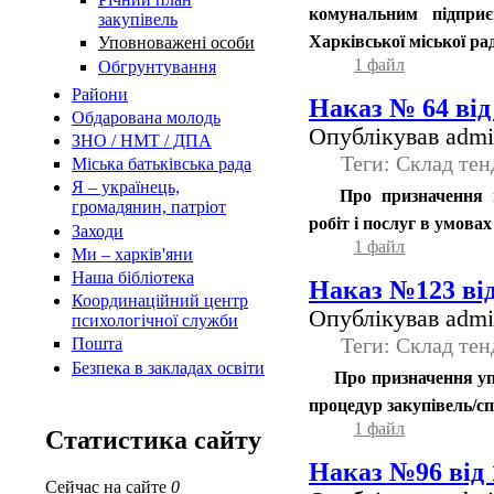
комунальним підприє
закупівель
Харківської міської ра
Уповноважені особи
1 файл
Обгрунтування
Райони
Наказ № 64 від 
Обдарована молодь
Опублікував admin
ЗНО / НМТ / ДПА
Теги: Склад тен
Міська батьківська рада
Я – українець,
Про призначення ві
громадянин, патріот
робіт і послуг в умовах
Заходи
1 файл
Ми – харків'яни
Наша бібліотека
Наказ №123 від
Координаційний центр
Опублікував admin
психологічної служби
Теги: Склад тен
Пошта
Безпека в закладах освіти
Про призначення упо
процедур закупівель/с
1 файл
Статистика сайту
Наказ №96 від 
Сейчас на сайте
0