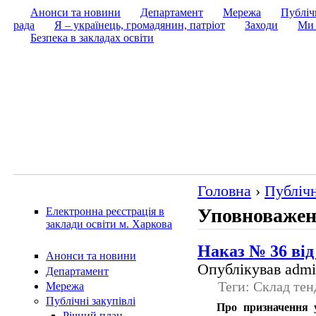
Анонси та новини
Департамент
Мережа
Публічн
рада
Я – українець, громадянин, патріот
Заходи
Ми 
Безпека в закладах освіти
Головна
›
Публічн
Уповноважен
Електронна реєстрація в
заклади освіти м. Харкова
Наказ № 36 від 
Анонси та новини
Опублікував admin
Департамент
Теги: Склад тен
Мережа
Публічні закупівлі
Про призначення у
Річний план