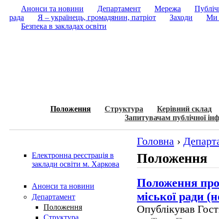
Анонси та новини
Департамент
Мережа
Публічн
рада
Я – українець, громадянин, патріот
Заходи
Ми 
Безпека в закладах освіти
Положення
Структура
Керівний склад
Запитувачам публічної інф
Головна
›
Департ
Положення
Електронна реєстрація в
заклади освіти м. Харкова
Положення про
Анонси та новини
міської ради (н
Департамент
Положення
Опублікував Гость
Структура