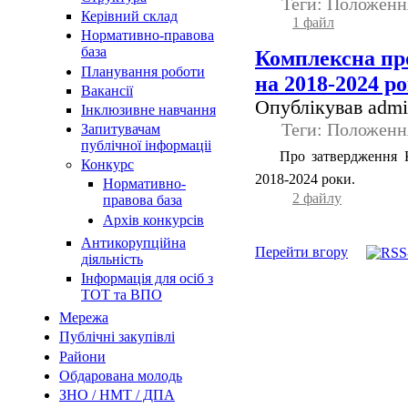
Теги: Положенн
Керівний склад
1 файл
Нормативно-правова
база
Комплексна про
Планування роботи
на 2018-2024 р
Вакансії
Опублікував admin
Інклюзивне навчання
Теги: Положенн
Запитувачам
публічної інформаціі
Про затвердження К
Конкурс
2018-2024 роки.
Нормативно-
2 файлу
правова база
Архів конкурсів
Антикорупційна
Перейти вгору
діяльність
Інформація для осіб з
ТОТ та ВПО
Мережа
Публічні закупівлі
Райони
Обдарована молодь
ЗНО / НМТ / ДПА