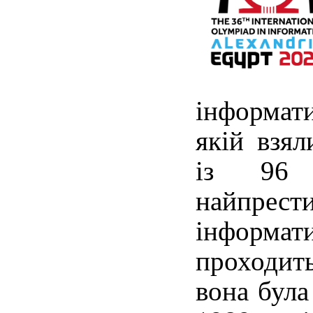
інформати
якій взял
із 96 
найпрес
інформати
проходи
вона була