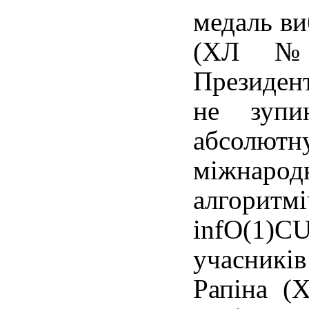
медаль ви
(ХЛ № 
Президен
не зупи
абсолютн
міжнар
алгоритм
infO(1)C
учасників
Рапіна (