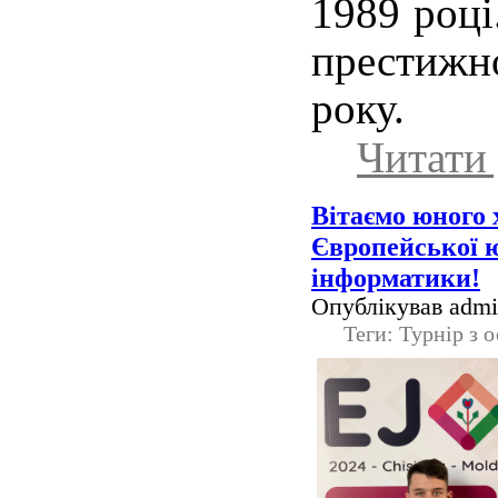
1989 році
престижн
року.
Читати 
Вітаємо юного
Європейської ю
інформатики!
Опублікував admin
Теги: Турнір з 