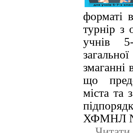
форматі 
турнір з 
учнів 5-
загально
змаганні 
що пред
міста та 
підпоря
ХФМНЛ №
Читати 