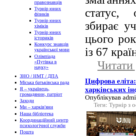
правознавців
Турнір юних
статус, 
фізиків
Турнір юних
збирає уч
хіміків
Турнір юних
цього рок
істориків
Конкурс знавців
із 67 краї
української мови
Олімпіада
Читати 
«Путівка в
науку»
ЗНО / НМТ / ДПА
Цифрова еліта:
Міська батьківська рада
харківських і
Я – українець,
громадянин, патріот
Опублікував admin
Заходи
Теги: Турнір з 
Ми – харків'яни
Наша бібліотека
Координаційний центр
психологічної служби
Пошта