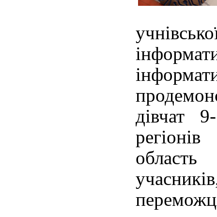
учнівс
інформа
інформат
продемонс
дівчат 9
регіонів
област
учасник
перемож