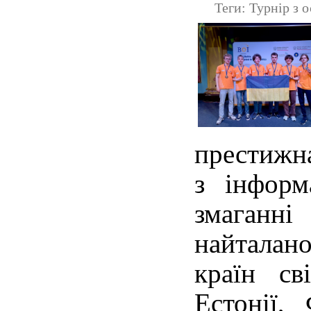
Теги: Турнір з 
престижна
з інформ
змаганн
найталано
країн св
Естонії, 