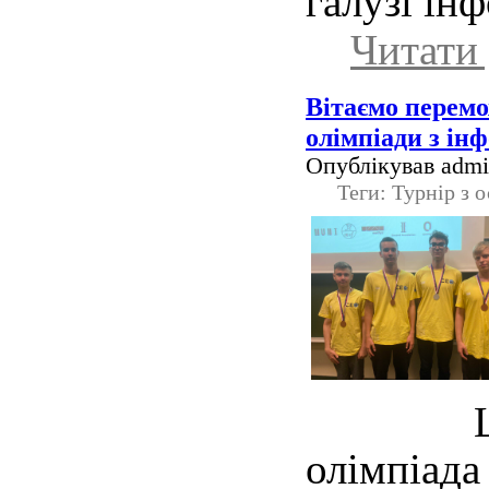
галузі ін
Читати 
Вітаємо перем
олімпіади з ін
Опублікував admin
Теги: Турнір з 
Центра
олімпіада