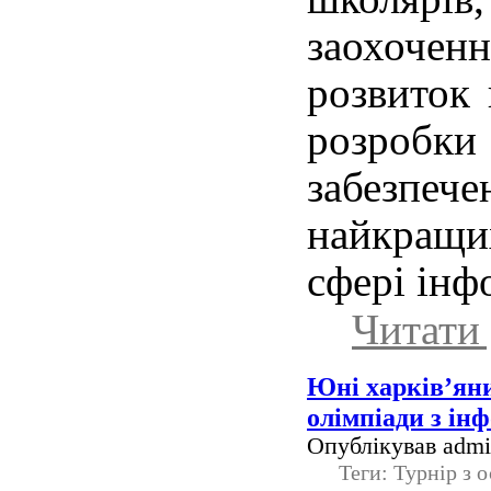
заохоченн
розвиток
розроб
забезпе
найкращи
сфері інф
Читати 
Юні харків’ян
олімпіади з ін
Опублікував admin
Теги: Турнір з 