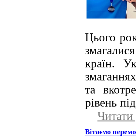
Цього рок
змагалис
країн. У
змагання
та вкотр
рівень пі
Читати 
Вітаємо перемо