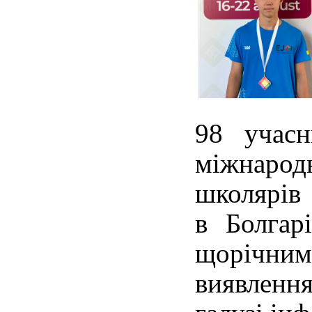
98 учасн
міжнар
школярів 
в Болгар
щорічни
виявленн