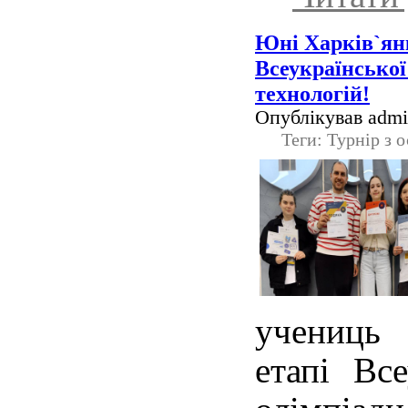
Юні Харків`янк
Всеукраїнської
технологій!
Опублікував admin
Теги: Турнір з 
учениць
етапі Все