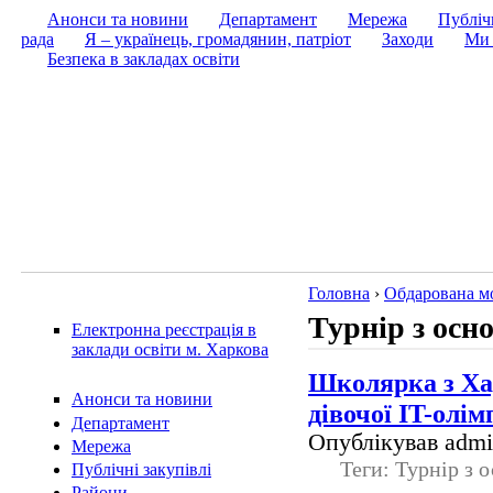
Анонси та новини
Департамент
Мережа
Публічн
рада
Я – українець, громадянин, патріот
Заходи
Ми 
Безпека в закладах освіти
Головна
›
Обдарована м
Турнір з осн
Електронна реєстрація в
заклади освіти м. Харкова
Школярка з Хар
Анонси та новини
дівочої IT-олім
Департамент
Опублікував admin
Мережа
Теги: Турнір з 
Публічні закупівлі
Райони