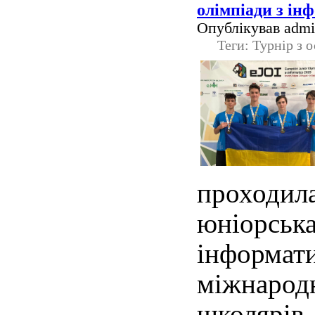
олімпіади з ін
Опублікував admin
Теги: Турнір з 
проход
юніорс
інформ
міжнар
школяр