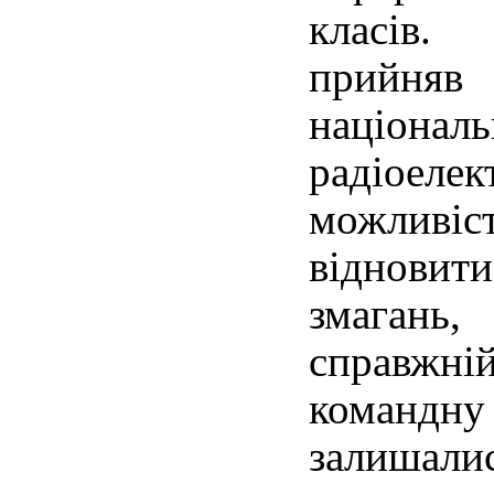
класів.
прийн
націона
радіоел
можливіс
віднови
змаган
справжні
команд
залишал