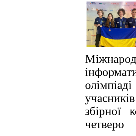
Міжнар
інформа
олімпіа
учасників
збірної 
четверо 