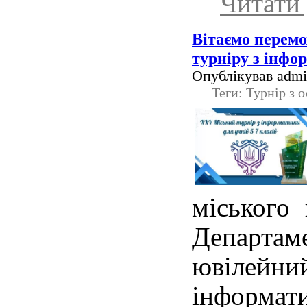
Читати 
Вітаємо перем
турніру з інфо
Опублікував admin
Теги: Турнір з 
міського 
Департаме
ювілейний
інформат