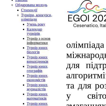
Обдарована молодь
Стипендії
Турнiри, конкурси,
олiмпiади
Учень року
Календар
турнірів
Турнір з основ
олімпіад
інформатики
Турнір юних
міжнародн
біологів
Турнір юних
винахідників
для підт
Турнір юних
географів
алгоритм
Турнір юних
економістів
та для ро
Турнір юних
журналістів
у світо
Турнір юних
математиків
змагання
Турнір юних