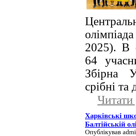
Централь
олімпіад
2025). В 
64 учасн
Збірна У
срібні та 
Читати 
Харківські шко
Балтійській ол
Опублікував admin