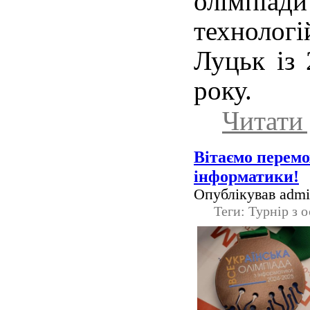
олімпіа
технологі
Луцьк із 
року.
Читати 
Вітаємо перемо
інформатики!
Опублікував admin
Теги: Турнір з 