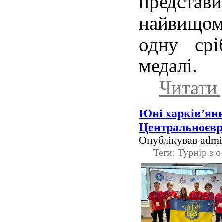
предста
найвищо
одну срі
медалі.
Читати 
Юні харків’яни
Центральноєвр
Опублікував admin
Теги: Турнір з 