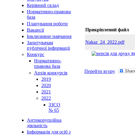
Керівний склад
Нормативно-правова
база
Планування роботи
Прикріплений файл
Вакансії
Інклюзивне навчання
Nakaz_24_2022.pdf
Запитувачам
публічної інформаціі
ве
Конкурс
Нормативно-
правова база
Перейти вгору
Архів конкурсів
2019
2020
2021
2022
ЗЗСО
№ 65
Антикорупційна
діяльність
Інформація для осіб з