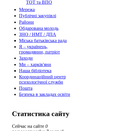
ТОТ та ВПО
Мережа
Публічні закупівлі
Райони
Обдарована молодь
ЗНО / НМТ / ДПА
Міська батьківська рада
Я – українець,
громадянин, патріот
Заходи
Ми – харків'яни
Наша бібліотека
Координаційний центр
психологічної служби
Пошта
Безпека в закладах освіти
Статистика сайту
Сейчас на сайте
0