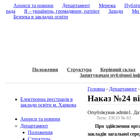
Анонси та новини
Департамент
Мережа
Публічн
рада
Я – українець, громадянин, патріот
Заходи
Ми 
Безпека в закладах освіти
Положення
Структура
Керівний склад
Запитувачам публічної інф
Головна
›
Департамент
Наказ №24 ві
Електронна реєстрація в
заклади освіти м. Харкова
Опублікував admin1. Дат
Теги: ЗЗСО № 65
Анонси та новини
Департамент
Про здійснення орг
Положення
закладів загальної сере
Структура